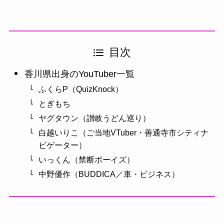
目次
香川県出身のYouTuber一覧
ふくらP（QuizKnock）
とぎもち
ヤグタウン（讃岐うどん巡り）
白越いりこ（ご当地VTuber・善通寺市シティナ
ビゲーター）
いっくん（禁断ボーイズ）
中野優作（BUDDICA／車・ビジネス）