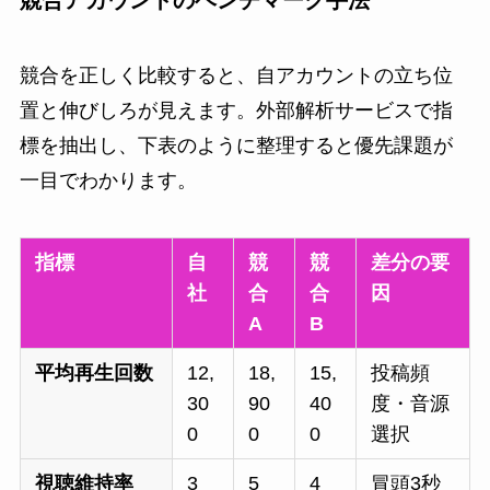
競合アカウントのベンチマーク手法
競合を正しく比較すると、自アカウントの立ち位
置と伸びしろが見えます。外部解析サービスで指
標を抽出し、下表のように整理すると優先課題が
一目でわかります。
指標
自
競
競
差分の要
社
合
合
因
A
B
平均再生回数
12,
18,
15,
投稿頻
30
90
40
度・音源
0
0
0
選択
視聴維持率
3
5
4
冒頭3秒