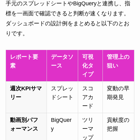
手元のスプレッドシートやBigQueryと連携し、指
標を一画面で確認できると判断が速くなります。
ダッシュボードの設計例をまとめると以下のとお
りです。
レポート要
データソ
可視
管理上の
素
ース
化タ
狙い
イプ
週次KPIサマ
スプレッ
スコ
変動の早
リー
ドシート
アカ
期発見
ード
動画別パフ
BigQuer
ツリ
貢献度の
ォーマンス
y
ーマ
把握
ップ