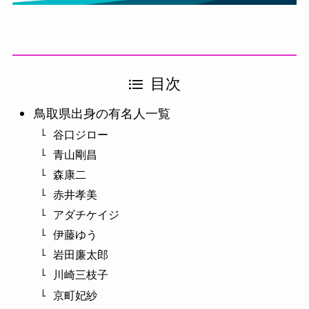
目次
鳥取県出身の有名人一覧
谷口ジロー
青山剛昌
森康二
赤井孝美
アダチケイジ
伊藤ゆう
岩田廉太郎
川崎三枝子
京町妃紗