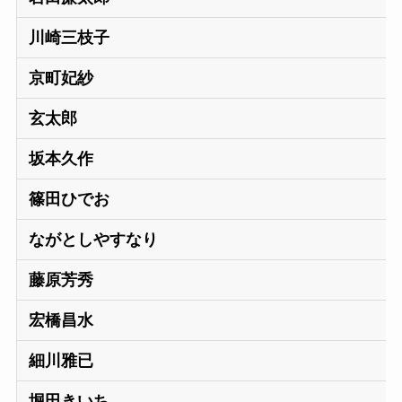
川崎三枝子
京町妃紗
玄太郎
坂本久作
篠田ひでお
ながとしやすなり
藤原芳秀
宏橋昌水
細川雅已
堀田きいち