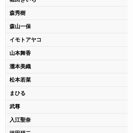
森秀樹
森山一保
イモトアヤコ
山本舞香
瀧本美織
松本若菜
まひる
武尊
入江聖奈