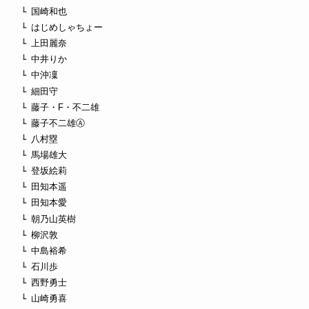
国崎和也
はじめしゃちょー
上田麗奈
中井りか
中沖凜
細田守
藤子・F・不二雄
藤子不二雄Ⓐ
八村塁
馬場雄大
登坂絵莉
田知本遥
田知本愛
朝乃山英樹
柳沢敦
中島裕希
石川歩
西野勇士
山崎勇喜