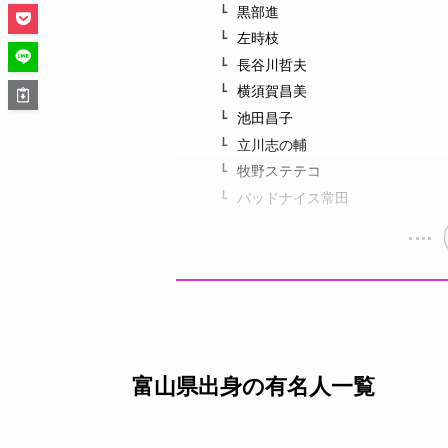
黒部進
左時枝
長谷川哲夫
横須賀昌美
池田昌子
立川志の輔
牧野ステテコ
バッドナイス常田
富山県出身の有名人一覧