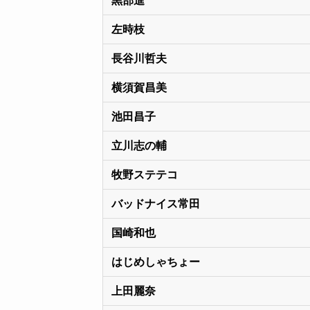
黒部進
左時枝
長谷川哲夫
横須賀昌美
池田昌子
立川志の輔
牧野ステテコ
バッドナイス常田
国崎和也
はじめしゃちょー
上田麗奈