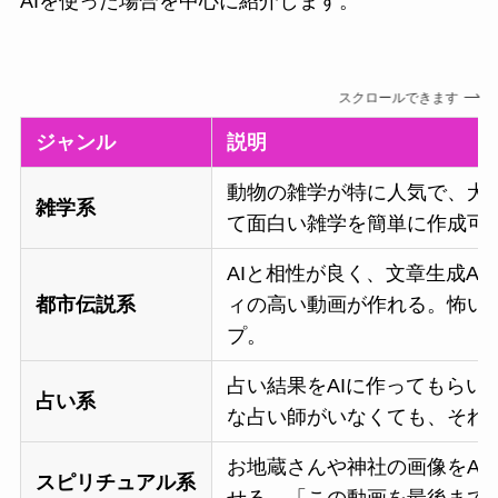
AIを使った場合を中心に紹介します。
スクロールできます
ジャンル
説明
動物の雑学が特に人気で、犬
雑学系
て面白い雑学を簡単に作成可
AIと相性が良く、文章生成A
都市伝説系
ィの高い動画が作れる。怖い
プ。
占い結果をAIに作ってもら
占い系
な占い師がいなくても、それ
お地蔵さんや神社の画像をAI
スピリチュアル系
せる。「この動画を最後まで