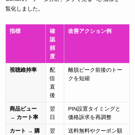
覧化しました。
指標
確
改善アクション例
認
頻
度
視聴維持率
配
離脱ピーク前後のトー
信
クを短縮
直
後
商品ビュー
翌
PIN設置タイミングと
→ カート率
日
価格訴求を再調整
カート → 購
翌
送料無料やクーポン額