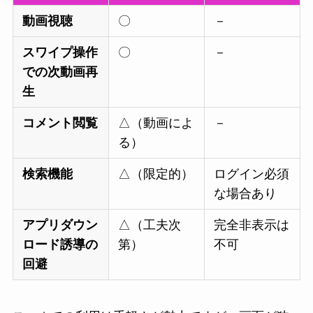
動画視聴
〇
－
スワイプ操作
〇
－
での次動画再
生
コメント閲覧
△（動画によ
－
る）
検索機能
△（限定的）
ログイン必須
な場合あり
アプリダウン
△（工夫次
完全非表示は
ロード誘導の
第）
不可
回避